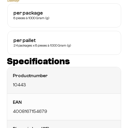
per package
8 pieces à 1000 Gram (g)
per pallet
24 packages x 8 pieces à 1000 Gram (g)
Specifications
Productnumber
10443
EAN
4008167154679