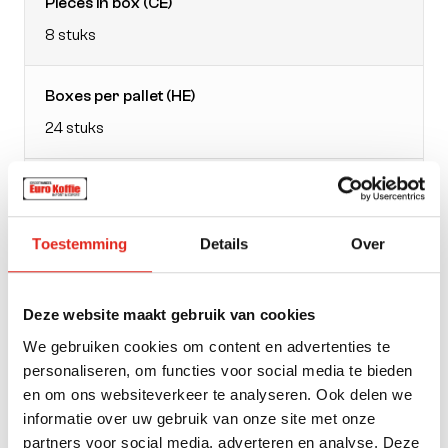
Pieces in box (CE)
8 stuks
Boxes per pallet (HE)
24 stuks
EAN doos
4008167154693
Toestemming
Details
Over
Packaging
bag
Deze website maakt gebruik van cookies
We gebruiken cookies om content en advertenties te
personaliseren, om functies voor social media te bieden
Weight
en om ons websiteverkeer te analyseren. Ook delen we
1000
informatie over uw gebruik van onze site met onze
partners voor social media, adverteren en analyse. Deze