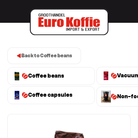
Back to Coffee beans
Vacuum
Coffee beans
Coffee capsules
Non-fo