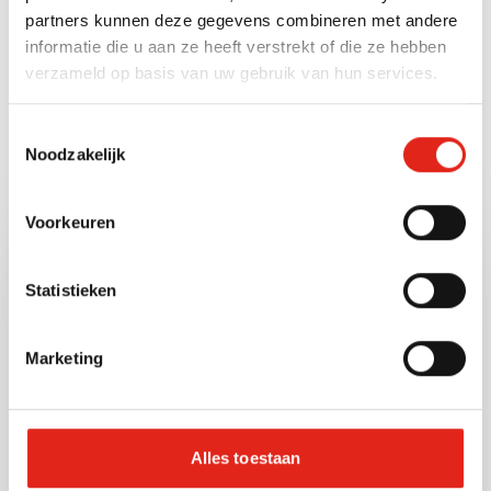
partners kunnen deze gegevens combineren met andere
Weight unit
informatie die u aan ze heeft verstrekt of die ze hebben
Gram (g)
verzameld op basis van uw gebruik van hun services.
Toestemmingsselectie
Noodzakelijk
Also check out these
other products
Voorkeuren
10473
Artnr:
Statistieken
Marketing
Alles toestaan