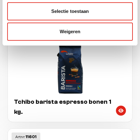
Dallmayr home barista espresso
Selectie toestaan
intenso bonen 1 kg.
Weigeren
11781
Artnr:
Tchibo barista espresso bonen 1
kg.
11601
Artnr: