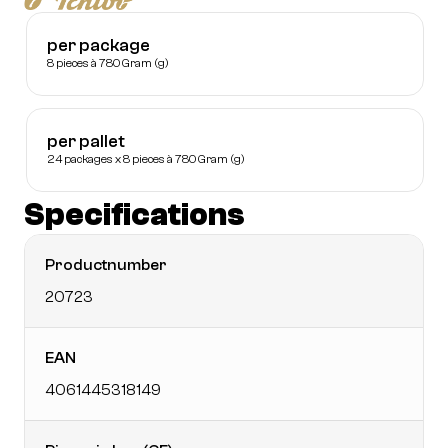
per package
8 pieces à 780 Gram (g)
per pallet
24 packages x 8 pieces à 780 Gram (g)
Specifications
Productnumber
20723
EAN
4061445318149