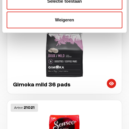
Selectie toestaan
Dallmayr crema doro 28 pads
Weigeren
22003
New
Artnr:
Gimoka mild 36 pads
21021
Artnr: