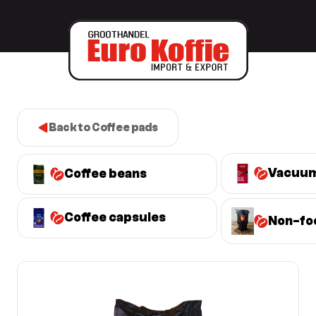
Back to Coffee pads
Vacuum
Coffee beans
Coffee capsules
Non-fo