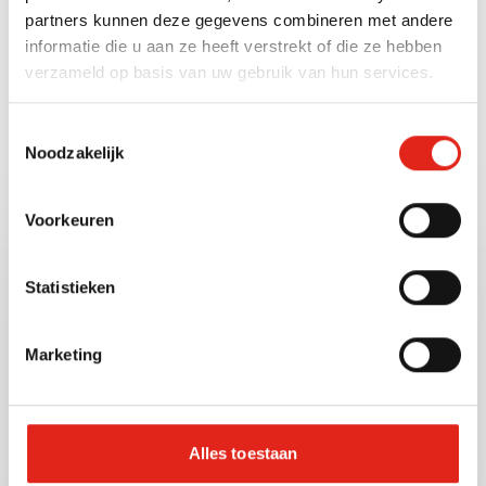
partners kunnen deze gegevens combineren met andere
Weight unit
informatie die u aan ze heeft verstrekt of die ze hebben
Gram (g)
verzameld op basis van uw gebruik van hun services.
Toestemmingsselectie
Noodzakelijk
Also check out these
other products
Voorkeuren
120696
Artnr:
Statistieken
Marketing
Alles toestaan