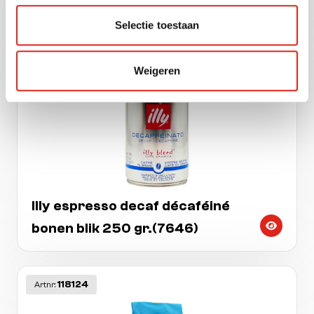
Kimbo barista intenso bonen 1 kg.
Selectie toestaan
12013
Artnr:
Weigeren
Illy espresso decaf décaféiné
bonen blik 250 gr.(7646)
118124
Artnr: