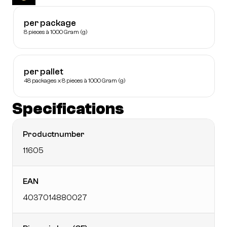
per package
8 pieces à 1000 Gram (g)
per pallet
48 packages x 8 pieces à 1000 Gram (g)
Specifications
Productnumber
11605
EAN
4037014880027