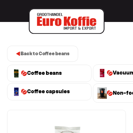
Back to Coffee beans
Vacuum
Coffee beans
Coffee capsules
Non-fo