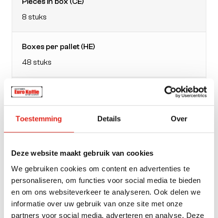
Pieces in box (CE)
8 stuks
Boxes per pallet (HE)
48 stuks
EAN doos
4037014880034
Toestemming
Details
Over
Packaging
bag
Deze website maakt gebruik van cookies
We gebruiken cookies om content en advertenties te
personaliseren, om functies voor social media te bieden
Weight
en om ons websiteverkeer te analyseren. Ook delen we
1000
informatie over uw gebruik van onze site met onze
partners voor social media, adverteren en analyse. Deze