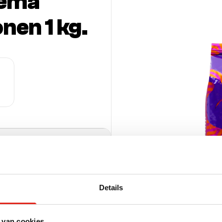
rema
onen 1 kg.
070069886
Details
per pallet (HE)
tuks
 van cookies