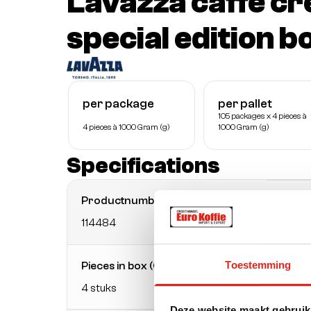
Lavazza caffè c
special edition b
per package
per pallet
105 packages x 4 pieces à
4 pieces à 1000 Gram (g)
1000 Gram (g)
Specifications
Productnumber
EAN
114484
8000
Toestemming
Pieces in box (CE)
Boxes 
4 stuks
105 s
Deze website maakt gebruik