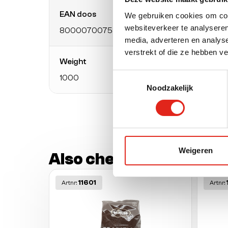
EAN doos
Packa
We gebruiken cookies om cont
websiteverkeer te analyseren
8000070075863
bag
media, adverteren en analys
verstrekt of die ze hebben v
Weight
Weigh
Toestemmingsselectie
1000
Gram 
Noodzakelijk
Weigeren
Also check out these o
11601
Artnr:
Artnr: