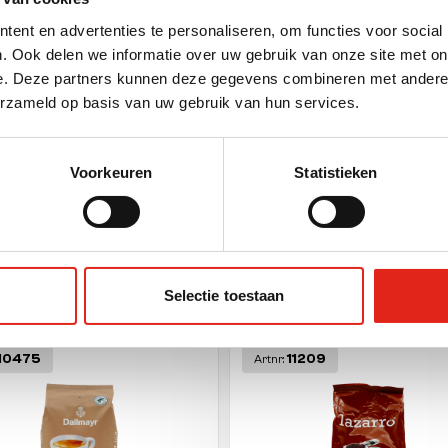
ging
ent en advertenties te personaliseren, om functies voor social
. Ook delen we informatie over uw gebruik van onze site met on
e. Deze partners kunnen deze gegevens combineren met andere i
erzameld op basis van uw gebruik van hun services.
t unit
(g)
Voorkeuren
Statistieken
Selectie toestaan
ther products
10475
11209
Artnr: