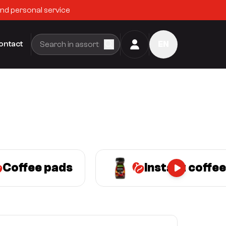
and personal service
ontact
EN
Coffee pads
Instant coffee