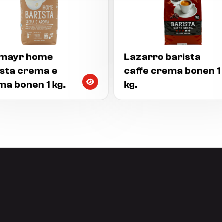
lmayr home
Lazarro barista
ista crema e
caffe crema bonen 1
ma bonen 1 kg.
kg.