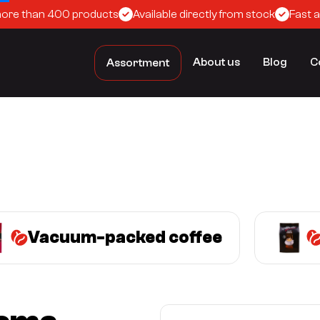
more than 400 products
Available directly from stock
Fast 
About us
Blog
C
Assortment
Vacuum-packed coffee