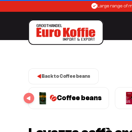
Large range of 
Back to Coffee beans
Coffee beans