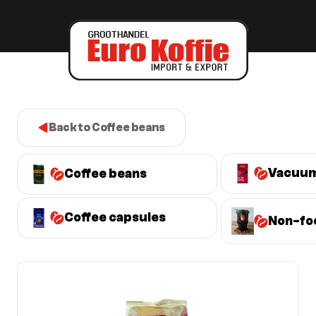
Back to Coffee beans
Vacuum
Coffee beans
Coffee capsules
Non-fo