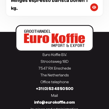
Minges espresso barista bonen 1
kg.
Euro Koffie B.V.
Strootsweg 18D
7547 RX Enschede
The Netherlands
Office telephone
+31 (0) 53 48 50 500
Mail
info@eurokoffie.com