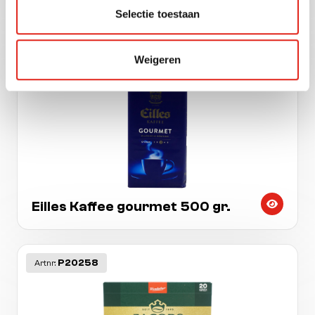
Melitta bistro kraftig 500 gr.
Selectie toestaan
Weigeren
P106311
Artnr:
Eilles Kaffee gourmet 500 gr.
P20258
Artnr: