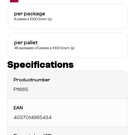
per package
8 pieces à 1000 Gram (g)
per pallet
48 packages x 8 pieces à 1000 Gram (g)
Specifications
Productnumber
P11665
EAN
4037014965434