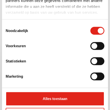
partners kunnen deze gegevens combineren met andere
Weight unit
informatie die u aan ze heeft verstrekt of die ze hebben
verzameld op basis van uw gebruik van hun services.
Gram (g)
Toestemmingsselectie
Noodzakelijk
Also check out these
Voorkeuren
other products
Statistieken
P10322
Artnr:
Marketing
Alles toestaan