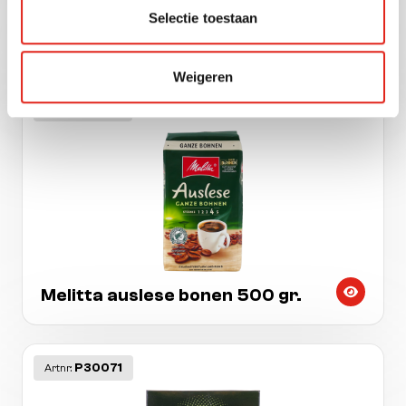
Melitta megazak bistro regular
Selectie toestaan
100 pads
Weigeren
P10332
Artnr:
Melitta auslese bonen 500 gr.
P30071
Artnr: