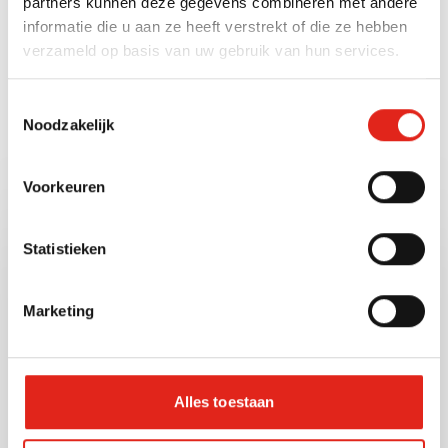
partners kunnen deze gegevens combineren met andere
Weight unit
informatie die u aan ze heeft verstrekt of die ze hebben
verzameld op basis van uw gebruik van hun services.
Gram (g)
Toestemmingsselectie
Noodzakelijk
Also check out these
Voorkeuren
other products
Statistieken
P20342
Artnr:
Marketing
Alles toestaan