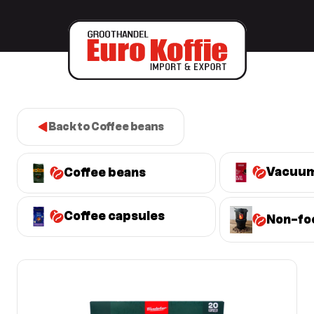
Back to Coffee beans
Vacuum
Coffee beans
Coffee capsules
Non-fo