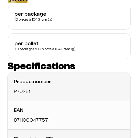
per package
10 pieces à 104 Gram (g)
per pallet
70 packages x 10 pieces à 104 Gram (g)
Specifications
Productnumber
P20251
EAN
8711000477571