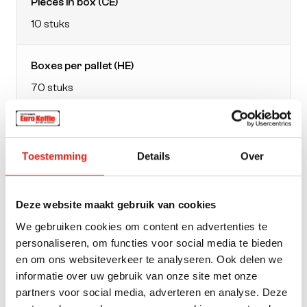
Pieces in box (CE)
10 stuks
Boxes per pallet (HE)
70 stuks
EAN doos
21202513
Toestemming
Details
Over
Packaging
Deze website maakt gebruik van cookies
pack
We gebruiken cookies om content en advertenties te
personaliseren, om functies voor social media te bieden
Weight
en om ons websiteverkeer te analyseren. Ook delen we
informatie over uw gebruik van onze site met onze
104
partners voor social media, adverteren en analyse. Deze