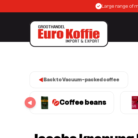
Large range of 
Back to Vacuum-packed coffee
Coffee beans