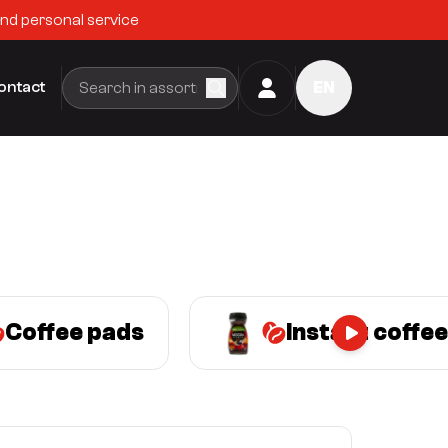
and personal service
ontact
EN
Coffee pads
Instant coffee