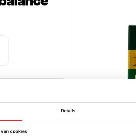
balance
000708712
Details
per pallet (HE)
uks
 van cookies