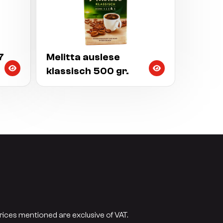
7
Melitta auslese
klassisch 500 gr.
prices mentioned are exclusive of VAT.