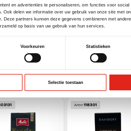
ent en advertenties te personaliseren, om functies voor social
ging
. Ook delen we informatie over uw gebruik van onze site met on
e. Deze partners kunnen deze gegevens combineren met andere i
erzameld op basis van uw gebruik van hun services.
t unit
(g)
Voorkeuren
Statistieken
Selectie toestaan
ther products
103131
118301
Artnr: