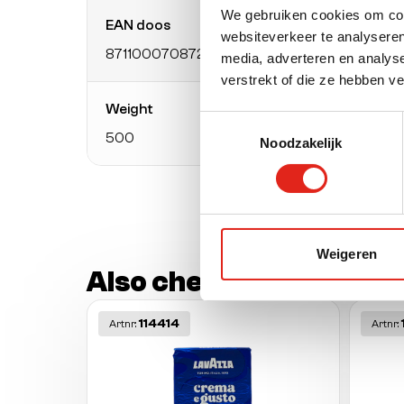
We gebruiken cookies om cont
EAN doos
Packa
websiteverkeer te analyseren
8711000708729
pack
media, adverteren en analys
verstrekt of die ze hebben v
Weight
Weigh
Toestemmingsselectie
500
Gram 
Noodzakelijk
Weigeren
Also check out these o
114414
Artnr:
Artnr: