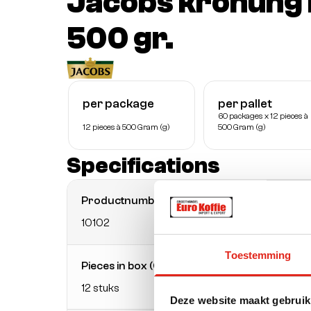
Jacobs kronung 
500 gr.
per package
per pallet
60 packages x 12 pieces à
12 pieces à 500 Gram (g)
500 Gram (g)
Specifications
Productnumber
EAN
10102
8711
Toestemming
Pieces in box (CE)
Boxes 
12 stuks
60 st
Deze website maakt gebruik