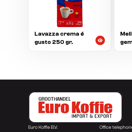
Lavazza crema é
Meli
gusto 250 gr.
gem
Euro Koffie B.V.
Office telephon