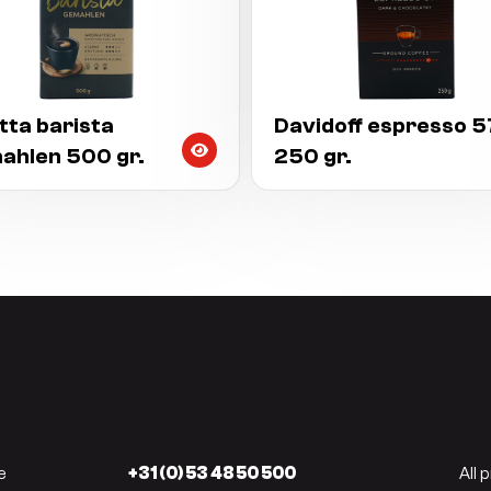
tta barista
Davidoff espresso 5
ahlen 500 gr.
250 gr.
e
+31 (0) 53 48 50 500
All 