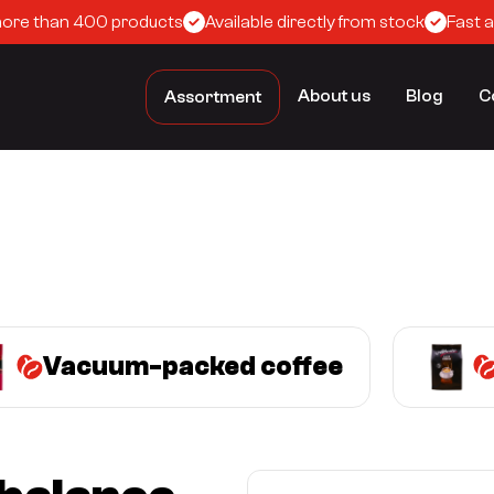
more than 400 products
Available directly from stock
Fast 
About us
Blog
C
Assortment
Vacuum-packed coffee