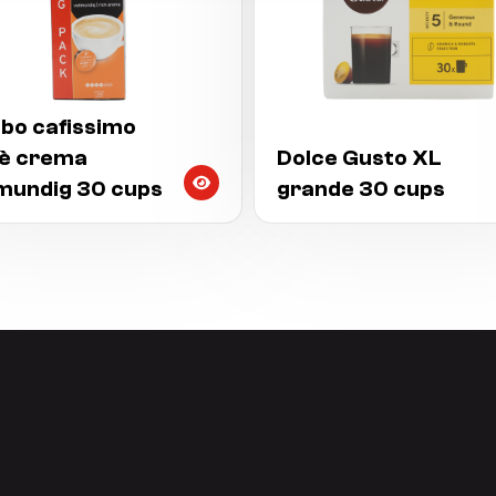
ibo cafissimo
Dolce Gusto XL
fè crema
grande 30 cups
lmundig 30 cups