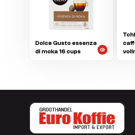
Tch
Dolce Gusto essenza
caf
di moka 16 cups
vol