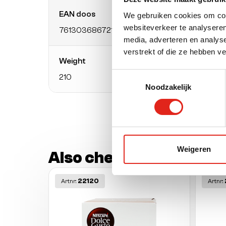
EAN doos
Packa
We gebruiken cookies om cont
websiteverkeer te analyseren
7613036867214
pack
media, adverteren en analys
verstrekt of die ze hebben v
Weight
Weigh
Toestemmingsselectie
210
Gram 
Noodzakelijk
Weigeren
Also check out these o
22120
Artnr:
Artnr: