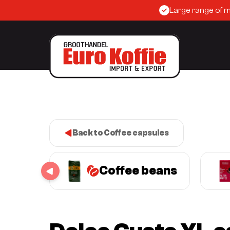
Large range of 
Back to Coffee capsules
Coffee beans