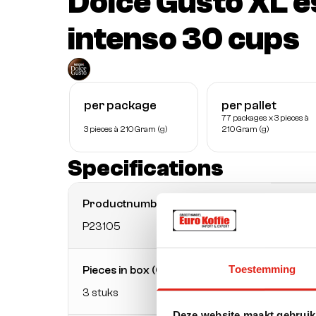
Dolce Gusto XL 
intenso 30 cups
per package
per pallet
77 packages x 3 pieces à
3 pieces à 210 Gram (g)
210 Gram (g)
Specifications
Productnumber
EAN
P23105
7613
Toestemming
Pieces in box (CE)
Boxes 
3 stuks
77 st
Deze website maakt gebruik