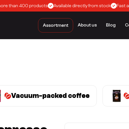
more than 400 products
Available directly from stock
Fast 
About us
Blog
C
Assortment
Vacuum-packed coffee