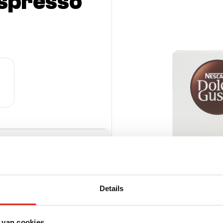
espresso
036867207
Details
per pallet (HE)
uks
 van cookies