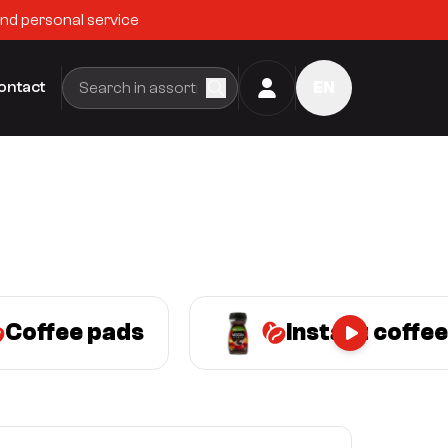
and personal service
ontact
EN
Coffee pads
Instant coffee