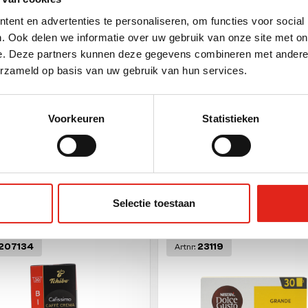
ging
ent en advertenties te personaliseren, om functies voor social
. Ook delen we informatie over uw gebruik van onze site met on
e. Deze partners kunnen deze gegevens combineren met andere i
erzameld op basis van uw gebruik van hun services.
t unit
(g)
Voorkeuren
Statistieken
Selectie toestaan
ther products
207134
23119
Artnr: