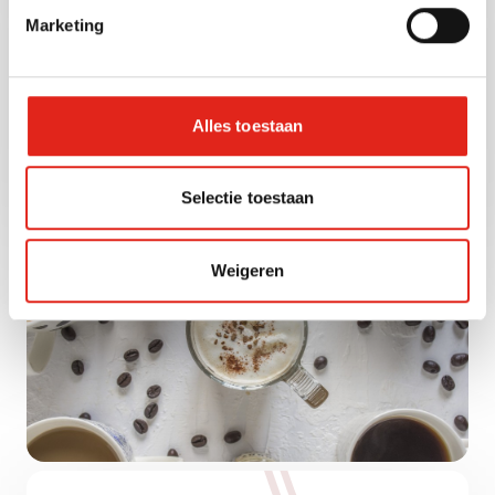
Marketing
Magazijn
Maandag t/m donderdag
8.30 - 15.30
Vrijdag
8.30 - 11.00
Kantoor
Alles toestaan
Maandag t/m donderdag
8.30 - 17.00
Vrijdag
8.30 - 12.00
Selectie toestaan
Weigeren