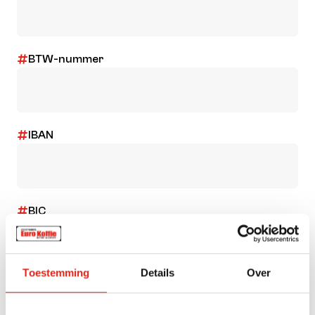
BTW-nummer
IBAN
BIC
Toestemming
Details
Over
Met het verzenden van dit formulier ga je akkoord met
onze
privacyverklaring
.