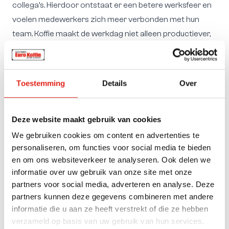
collega’s. Hierdoor ontstaat er een betere werksfeer en
voelen medewerkers zich meer verbonden met hun
team. Koffie maakt de werkdag niet alleen productiever,
maar ook gezelliger.
Waardering: goede koffie wordt gewaardeerd
Goede koffie wordt gezien als een blijk van waardering
Toestemming
Details
Over
vanuit het bedrijf. Werknemers voelen zich meer
gewaardeerd wanneer er hoogwaardige koffie
Deze website maakt gebruik van cookies
beschikbaar is, omdat het laat zien dat er aandacht
wordt besteed aan hun behoeften. Dit kleine gebaar kan
We gebruiken cookies om content en advertenties te
personaliseren, om functies voor social media te bieden
de tevredenheid op de werkvloer verhogen.
en om ons websiteverkeer te analyseren. Ook delen we
Bedrijven die investeren in kwalitatieve koffie laten zien
informatie over uw gebruik van onze site met onze
dat ze om hun personeel geven, wat kan bijdragen aan
partners voor social media, adverteren en analyse. Deze
een positievere werkhouding. Bovendien kan het
partners kunnen deze gegevens combineren met andere
aanbieden van verschillende soorten koffie, zoals
informatie die u aan ze heeft verstrekt of die ze hebben
espresso, filterkoffie of koffiecapsules, ervoor zorgen dat
verzameld op basis van uw gebruik van hun services.