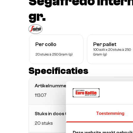
Segafredo inter
gr.
Per collo
Per pallet
100 colli x 20 stuks à 250
20 stuks à 250 Gram (g)
Gram (g)
Specificaties
Artikelnummer
EAN
11307
8003
Toestemming
Stuks in doos (CE)
Dozen 
20 stuks
100 s
Deze website maakt gebruik