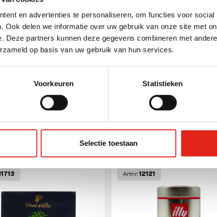
kking
ent en advertenties te personaliseren, om functies voor social
. Ook delen we informatie over uw gebruik van onze site met on
e. Deze partners kunnen deze gegevens combineren met andere i
erzameld op basis van uw gebruik van hun services.
htseenheid
(g)
Voorkeuren
Statistieken
Selectie toestaan
e producten
11713
12121
Artnr: