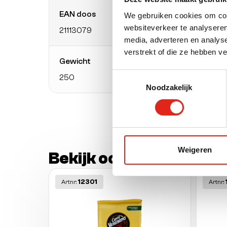
EAN doos
Verpa
We gebruiken cookies om cont
websiteverkeer te analyseren
21113079
pak
media, adverteren en analys
verstrekt of die ze hebben v
Gewicht
Gewic
Toestemmingsselectie
250
Gram 
Noodzakelijk
Weigeren
Bekijk ook deze ander
12301
Artnr:
Artnr: