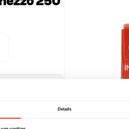
mezzo 250
410344315
Details
per pallet (HE)
tuks
 van cookies