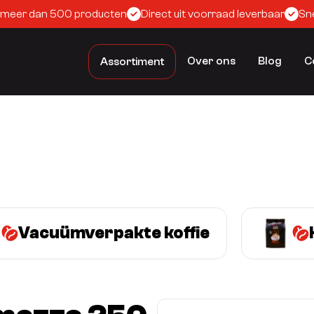
 meer dan 500 producten
Direct uit voorraad leverbaar
Sne
Over ons
Blog
C
Assortiment
Vacuümverpakte koffie