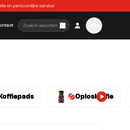
lle en persoonlijke service
ontact
NL
Koffiepads
Oploskoffie