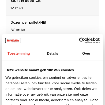
Stuks in doos (CE)
12 stuks
Dozen per pallet (HE)
60 stuks
EAN doos
4002720052396
Toestemming
Details
Over
Verpakking
Deze website maakt gebruik van cookies
pak
We gebruiken cookies om content en advertenties te
personaliseren, om functies voor social media te bieden
Gewicht
en om ons websiteverkeer te analyseren. Ook delen we
informatie over uw gebruik van onze site met onze
500
partners voor social media, adverteren en analyse. Deze