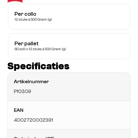
Per collo
12 stuks à 500 Gram (g)
Per pallet
60 colli x 12 stuks à 500 Gram (g)
Specificaties
Artikelnummer
P10309
EAN
4002720002391