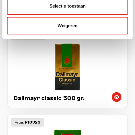
Jacobs kronung entkoffeiniert
Selectie toestaan
500 gr.
Weigeren
P10405
Artnr:
Dallmayr classic 500 gr.
P10323
Artnr: