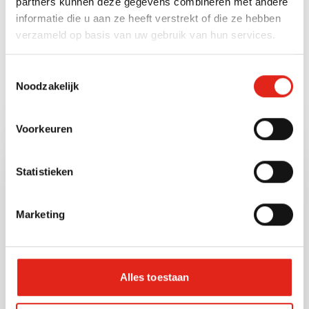
partners kunnen deze gegevens combineren met andere
Gewichtseenheid
informatie die u aan ze heeft verstrekt of die ze hebben
verzameld op basis van uw gebruik van hun services.
Gram (g)
Toestemmingsselectie
Noodzakelijk
Bekijk ook deze andere
Voorkeuren
producten
Statistieken
P10103
Artnr:
Marketing
Alles toestaan