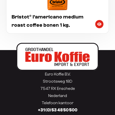
Bristot® l'americano medium
roast coffee bonen 1 kg.
Euro Koffie B.V.
Strootsweg 18D
7547 RX Enschede
Nederland
Telefoon kantoor
+31 (0) 53 48 50 500