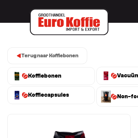
Terug naar Koffiebonen
Vacuüm
Koffiebonen
Koffiecapsules
Non-fo