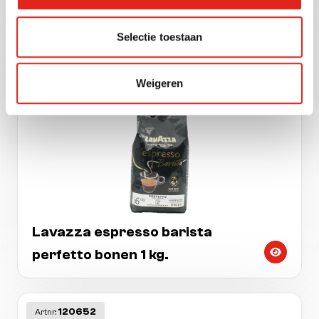
Jacobs barista crema intens
bonen 1 kg.
Selectie toestaan
Weigeren
114470
Artnr:
Lavazza espresso barista
perfetto bonen 1 kg.
120652
Artnr: