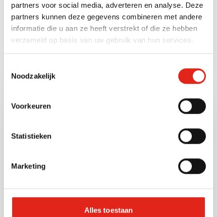
partners voor social media, adverteren en analyse. Deze
Gewichtseenheid
partners kunnen deze gegevens combineren met andere
Gram (g)
informatie die u aan ze heeft verstrekt of die ze hebben
verzameld op basis van uw gebruik van hun services.
Toestemmingsselectie
Bekijk ook deze andere
Noodzakelijk
producten
Voorkeuren
100183
Artnr:
Statistieken
Marketing
Alles toestaan