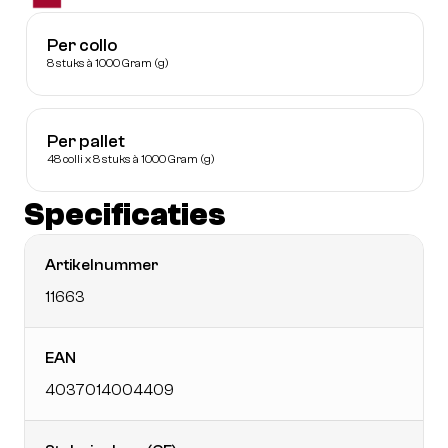
Per collo
8 stuks à 1000 Gram (g)
Per pallet
48 colli x 8 stuks à 1000 Gram (g)
Specificaties
Artikelnummer
11663
EAN
4037014004409