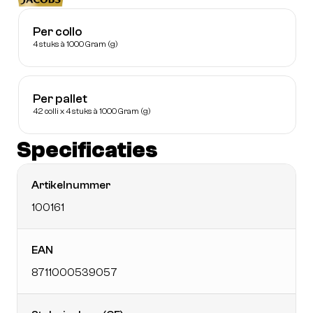
Per collo
4 stuks à 1000 Gram (g)
Per pallet
42 colli x 4 stuks à 1000 Gram (g)
Specificaties
Artikelnummer
100161
EAN
8711000539057