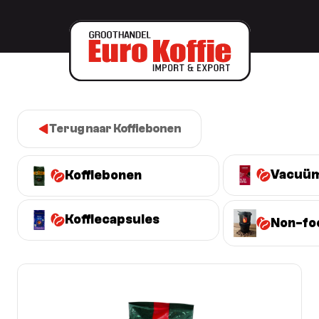
Terug naar Koffiebonen
Vacuüm
Koffiebonen
Koffiecapsules
Non-fo