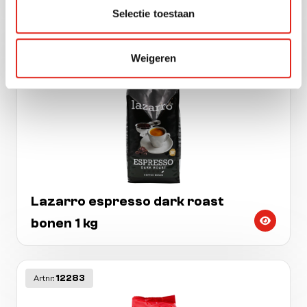
Hausbrandt venezia bonen 1 kg.
Selectie toestaan
Weigeren
11203
Artnr:
Lazarro espresso dark roast
bonen 1 kg
12283
Artnr: