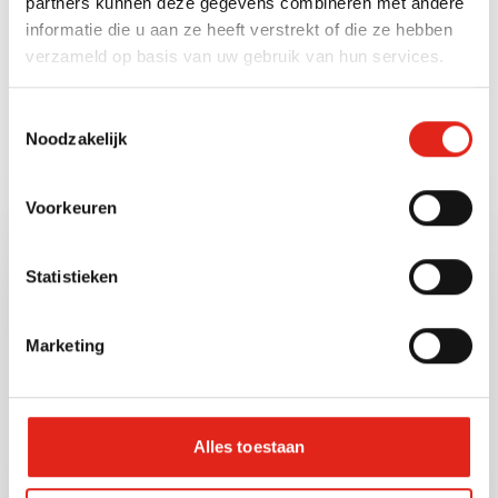
partners kunnen deze gegevens combineren met andere
Gewichtseenheid
informatie die u aan ze heeft verstrekt of die ze hebben
verzameld op basis van uw gebruik van hun services.
Gram (g)
Toestemmingsselectie
Noodzakelijk
Bekijk ook deze andere
Voorkeuren
producten
Statistieken
12638
Artnr:
Marketing
Alles toestaan