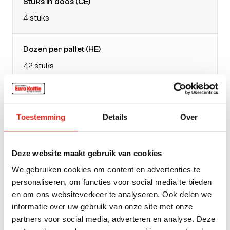
Stuks in doos (CE)
4 stuks
Dozen per pallet (HE)
42 stuks
EAN doos
8711000576229
Toestemming
Details
Over
Verpakking
Deze website maakt gebruik van cookies
zak
We gebruiken cookies om content en advertenties te
personaliseren, om functies voor social media te bieden
Gewicht
en om ons websiteverkeer te analyseren. Ook delen we
informatie over uw gebruik van onze site met onze
1000
partners voor social media, adverteren en analyse. Deze