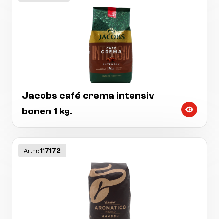
Jacobs café crema intensiv
bonen 1 kg.
117172
Artnr: