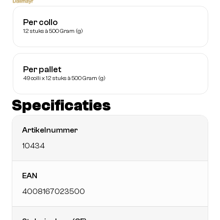
Per collo
12 stuks à 500 Gram (g)
Per pallet
49 colli x 12 stuks à 500 Gram (g)
Specificaties
Artikelnummer
10434
EAN
4008167023500