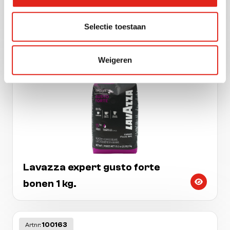
Minges corico espresso bio
naturland bonen 500 gr.
Selectie toestaan
Weigeren
114532
Artnr:
Lavazza expert gusto forte
bonen 1 kg.
100163
Artnr: