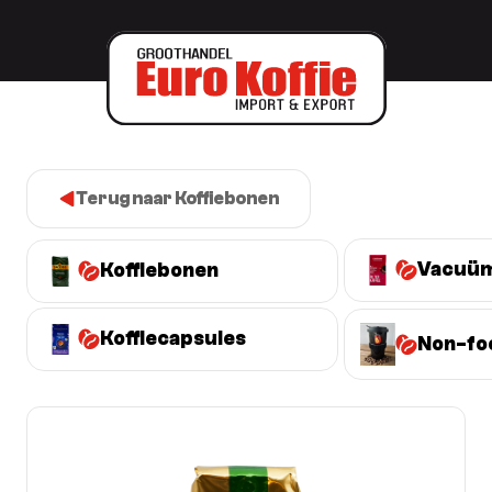
Terug naar Koffiebonen
Vacuüm
Koffiebonen
Koffiecapsules
Non-fo