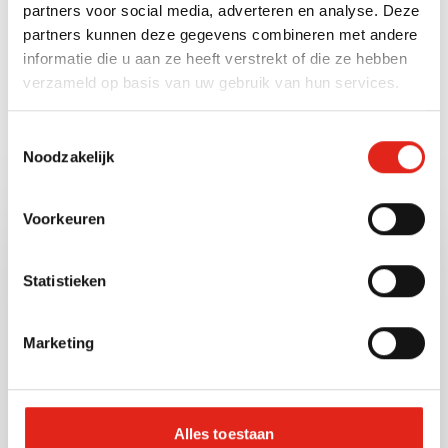
partners voor social media, adverteren en analyse. Deze
Gewichtseenheid
partners kunnen deze gegevens combineren met andere
Gram (g)
informatie die u aan ze heeft verstrekt of die ze hebben
verzameld op basis van uw gebruik van hun services.
Toestemmingsselectie
Bekijk ook deze andere
Noodzakelijk
producten
Voorkeuren
11607
Artnr:
Statistieken
Marketing
Alles toestaan